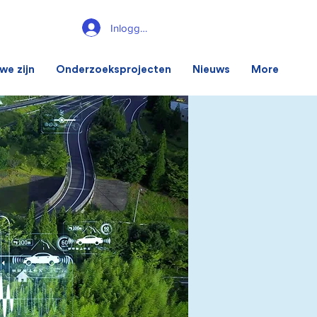
Inloggen
we zijn
Onderzoeksprojecten
Nieuws
More